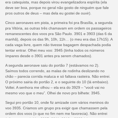
era catequista, mas depois virou evangelizadora espírita (ela
deve ser boa, porque no geral não gosto de ninguém que fale
pros outros de deus – mas dela eu gostei de ouvir).
Cinco aeronaves em pista, a primeira foi pra Brasília, a segunda
pra Vitória, as outras três chamavam em ordem os passageiros
remanescentes dos voos pra São Paulo. 3901 e 3903 (das 6 da
manhã), depois os das 9h, 10h, 11h… (o meu era das 17h15). A
cada vaga livre, quem não tivesse bagagem despachada podia
tentar entrar. Olhei meu voo: 3945 (tinha todos os números
ímpares desde o 3901 antes pra serem chamados).
A segunda aeronave saiu do portão 7 (estávamos no 2).
Saímos todos correndo, as malas de rodinha deslizando no
chão – parecia corrida maluca e só faltava rasteira. Não entrei.
O próximo sairia do portão 2, e o seguinte do 10 (lá embaixo).
Voltei. A senhora me olhou – ela era do 3929 – “você vai no
mesmo voo que o meu”. Olhei de novo pro bilhete: 3945.
Segui pro portão 10, onde fiz amizade com vários meninos do
voo 3935. Criamos um grupo pra exigir que chamassem pela
ordem dos voos (o que no fim nem me favorecia). Não entrei