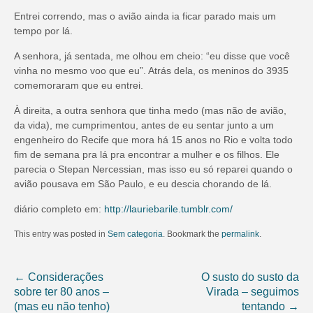
Entrei correndo, mas o avião ainda ia ficar parado mais um
tempo por lá.
A senhora, já sentada, me olhou em cheio: “eu disse que você
vinha no mesmo voo que eu”. Atrás dela, os meninos do 3935
comemoraram que eu entrei.
À direita, a outra senhora que tinha medo (mas não de avião,
da vida), me cumprimentou, antes de eu sentar junto a um
engenheiro do Recife que mora há 15 anos no Rio e volta todo
fim de semana pra lá pra encontrar a mulher e os filhos. Ele
parecia o Stepan Nercessian, mas isso eu só reparei quando o
avião pousava em São Paulo, e eu descia chorando de lá.
diário completo em:
http://lauriebarile.tumblr.com/
This entry was posted in
Sem categoria
. Bookmark the
permalink
.
←
Considerações
O susto do susto da
sobre ter 80 anos –
Virada – seguimos
(mas eu não tenho)
tentando
→