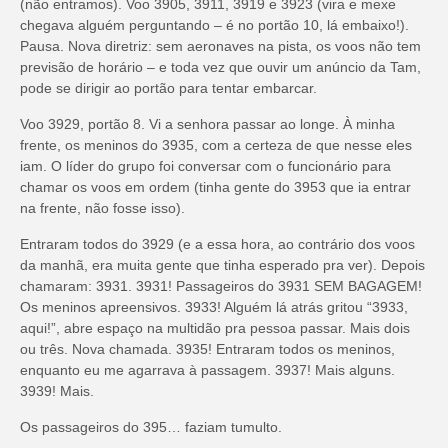
(não entramos). Voo 3905, 3911, 3919 e 3923 (vira e mexe
chegava alguém perguntando – é no portão 10, lá embaixo!).
Pausa. Nova diretriz: sem aeronaves na pista, os voos não tem
previsão de horário – e toda vez que ouvir um anúncio da Tam,
pode se dirigir ao portão para tentar embarcar.
Voo 3929, portão 8. Vi a senhora passar ao longe. À minha
frente, os meninos do 3935, com a certeza de que nesse eles
iam. O líder do grupo foi conversar com o funcionário para
chamar os voos em ordem (tinha gente do 3953 que ia entrar
na frente, não fosse isso).
Entraram todos do 3929 (e a essa hora, ao contrário dos voos
da manhã, era muita gente que tinha esperado pra ver). Depois
chamaram: 3931. 3931! Passageiros do 3931 SEM BAGAGEM!
Os meninos apreensivos. 3933! Alguém lá atrás gritou “3933,
aqui!”, abre espaço na multidão pra pessoa passar. Mais dois
ou três. Nova chamada. 3935! Entraram todos os meninos,
enquanto eu me agarrava à passagem. 3937! Mais alguns.
3939! Mais.
Os passageiros do 395… faziam tumulto.